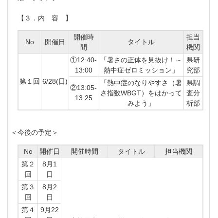
【３．内 容 】
開催時
担当
No
開催日
タイトル
間
機関
①12:40-
「暑さの正体を見抜け！～
県研
13:00
熱中症ゼロミッション」
究部
第１回
6/28(日)
「熱中症のなりやすさ（暑
県調
②13:05-
さ指数WBGT）をはかって
査分
13:25
みよう」
析部
＜今後の予定＞
No
開催日
開催時間
タイトル
担当機関
第２
8月1
回
日
第３
8月2
回
日
第４
9月22