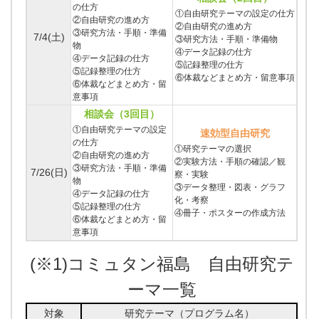
の仕方
①自由研究テーマの設定の仕方
②自由研究の進め方
②自由研究の進め方
③研究方法・手順・準備
7/4(土)
③研究方法・手順・準備物
物
④データ記録の仕方
④データ記録の仕方
⑤記録整理の仕方
⑤記録整理の仕方
⑥体裁などまとめ方・留意事項
⑥体裁などまとめ方・留
意事項
相談会（3回目）
①自由研究テーマの設定
速効型自由研究
の仕方
①研究テーマの選択
②自由研究の進め方
②実験方法・手順の確認／観
③研究方法・手順・準備
7/26(日)
察・実験
物
③データ整理・図表・グラフ
④データ記録の仕方
化・考察
⑤記録整理の仕方
④冊子・ポスターの作成方法
⑥体裁などまとめ方・留
意事項
(※1)コミュタン福島 自由研究テ
ーマ一覧
対象
研究テーマ（プログラム名）