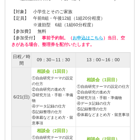
【対象】 小学生とそのご家族
【定員】 午前8組・午後12組（1組20分程度）
※速効型 6組（1組60分程度）
【参加費】 無料
【参加受付】
事前予約制。（
お申込はこちら
）当日、空
きがある場合、整理券を配付いたします。
日程／時
09：30～11：30
13：00～16：00
間
相談会（1回目）
①自由研究テーマの設定
相談会（1回目）
の仕方
①自由研究テーマの設定の仕方
②自由研究の進め方
②自由研究の進め方
③研究方法・手順・準備
6/21(日)
③研究方法・手順・準備物
物
④データ記録の仕方
④データ記録の仕方
⑤記録整理の仕方
⑤記録整理の仕方
⑥体裁などまとめ方・留意事項
⑥体裁などまとめ方・留
意事項
相談会（2回目）
①自由研究テーマの設定
相談会（2回目）