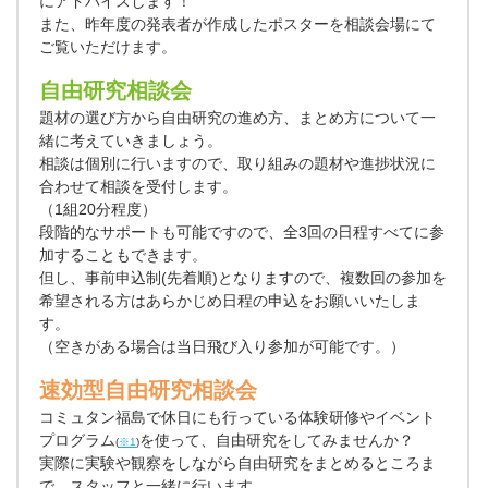
にアドバイスします！
また、昨年度の発表者が作成したポスターを相談会場にて
ご覧いただけます。
自由研究相談会
題材の選び方から自由研究の進め方、まとめ方について一
緒に考えていきましょう。
相談は個別に行いますので、取り組みの題材や進捗状況に
合わせて相談を受付します。
（1組20分程度）
段階的なサポートも可能ですので、全3回の日程すべてに参
加することもできます。
但し、事前申込制(先着順)となりますので、複数回の参加を
希望される方はあらかじめ日程の申込をお願いいたしま
す。
（空きがある場合は当日飛び入り参加が可能です。）
速効型自由研究相談会
コミュタン福島で休日にも行っている体験研修やイベント
プログラム
を使って、自由研究をしてみませんか？
(
※1
)
実際に実験や観察をしながら自由研究をまとめるところま
で、スタッフと一緒に行います。